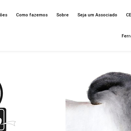
ções
Como fazemos
Sobre
Seja um Associado
CE
Ferr