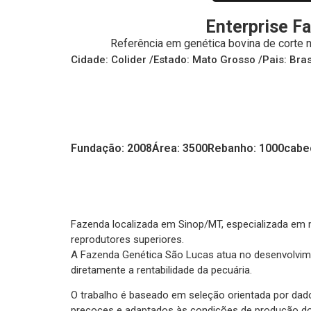
Enterprise F
Referência em genética bovina de corte 
Cidade: Colider /
Estado: Mato Grosso /
Pais: Bras
Fundação: 2008
Área: 3500
Rebanho: 1000cabe
Fazenda localizada em Sinop/MT, especializada em 
reprodutores superiores.
A Fazenda Genética São Lucas atua no desenvolvimen
diretamente a rentabilidade da pecuária.
O trabalho é baseado em seleção orientada por dados
precoces e adaptados às condições de produção do 