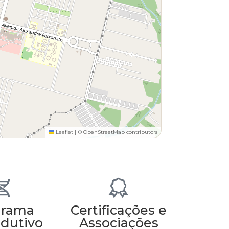
Leaflet
|
© OpenStreetMap contributors
grama
Certificações e
dutivo
Associações