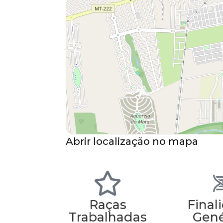
Abrir localização no mapa
Raças
Final
Trabalhadas
Gené