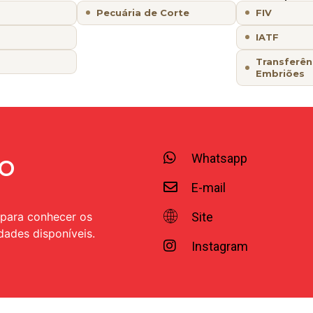
Pecuária de Corte
FIV
IATF
Transferên
Embriões
o
Whatsapp
E-mail
Site
 para conhecer os
dades disponíveis.
Instagram