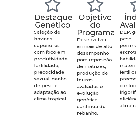
Destaque
Objetivo
Ín
Genético
do
Ava
Programa
Seleção de
DEP, 
bovinos
peso,
Desenvolver
superiores
perím
animais de alto
com foco em
escrota
desempenho
produtividade,
habili
para reposição
fertilidade,
matern
de matrizes,
precocidade
fertili
produção de
sexual, ganho
precoc
touros
de peso e
confo
avaliados e
adaptação ao
frigorí
evolução
clima tropical.
eficiên
genética
alimen
contínua do
rebanho.