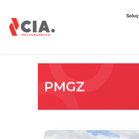
Solu
PMGZ