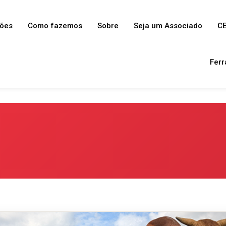
ções
Como fazemos
Sobre
Seja um Associado
CE
Ferr