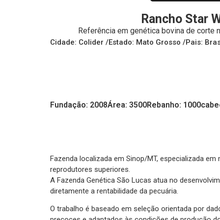
Rancho Star 
Referência em genética bovina de corte 
Cidade: Colider /
Estado: Mato Grosso /
Pais: Bras
Fundação: 2008
Área: 3500
Rebanho: 1000cabe
Fazenda localizada em Sinop/MT, especializada em 
reprodutores superiores.
A Fazenda Genética São Lucas atua no desenvolvimen
diretamente a rentabilidade da pecuária.
O trabalho é baseado em seleção orientada por dados
precoces e adaptados às condições de produção do 