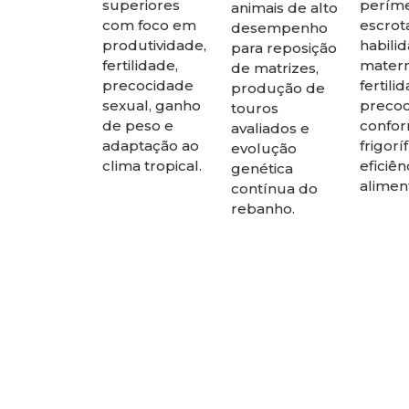
superiores
perím
animais de alto
com foco em
escrota
desempenho
produtividade,
habili
para reposição
fertilidade,
matern
de matrizes,
precocidade
fertili
produção de
sexual, ganho
precoc
touros
de peso e
confo
avaliados e
adaptação ao
frigorí
evolução
clima tropical.
eficiên
genética
alimen
contínua do
rebanho.