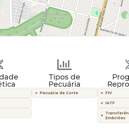
idade
Tipos de
Pro
tica
Pecuária
Repro
Pecuária de Corte
FIV
IATF
Transferên
Embriões