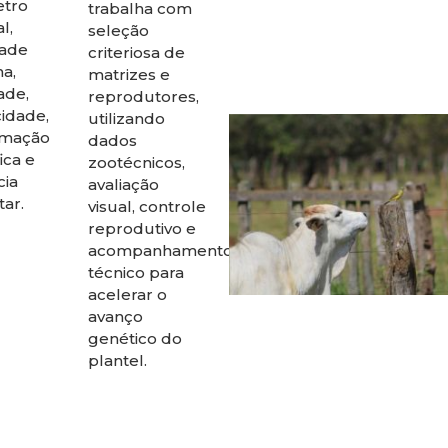
etro
trabalha com
l,
seleção
dade
criteriosa de
a,
matrizes e
dade,
reprodutores,
idade,
utilizando
rmação
dados
fica e
zootécnicos,
cia
avaliação
tar.
visual, controle
reprodutivo e
acompanhamento
técnico para
acelerar o
avanço
genético do
plantel.