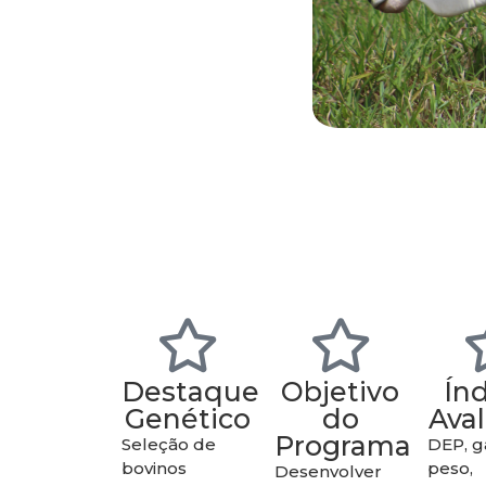
Destaque
Objetivo
Ín
Genético
do
Ava
Programa
Seleção de
DEP, 
bovinos
peso,
Desenvolver