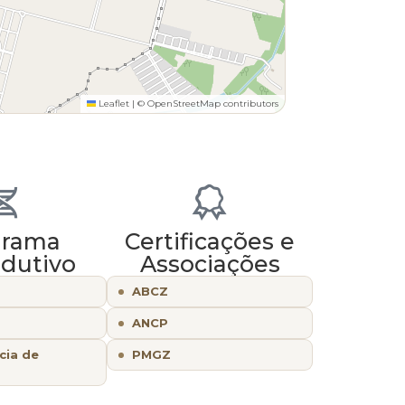
Leaflet
|
© OpenStreetMap contributors
grama
Certificações e
dutivo
Associações
ABCZ
ANCP
cia de
PMGZ