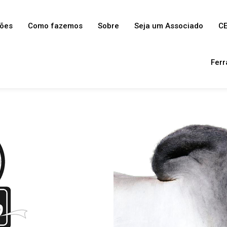
ções
Como fazemos
Sobre
Seja um Associado
CE
Ferr