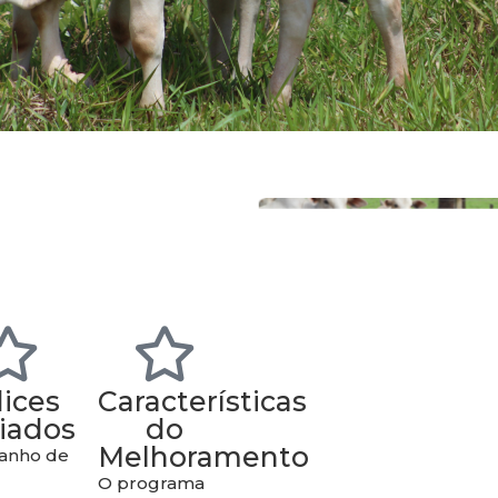
dices
Características
liados
do
Melhoramento
ganho de
O programa